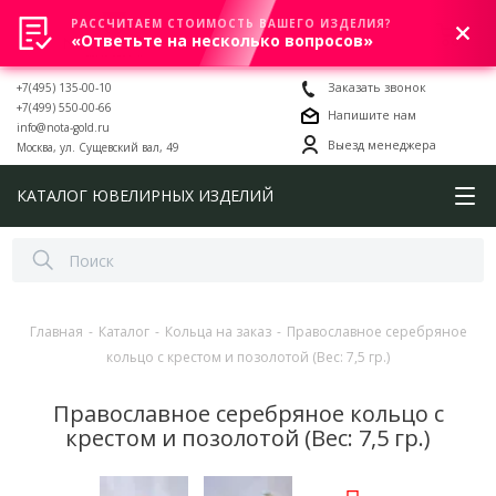
РАССЧИТАЕМ СТОИМОСТЬ ВАШЕГО ИЗДЕЛИЯ?
0
«Ответьте на несколько вопросов»
+7(495) 135-00-10
Заказать звонок
+7(499) 550-00-66
Напишите нам
info@nota-gold.ru
Выезд менеджера
Москва, ул. Сущевский вал, 49
КАТАЛОГ ЮВЕЛИРНЫХ ИЗДЕЛИЙ
Главная
-
Каталог
-
Кольца на заказ
-
Православное серебряное
кольцо с крестом и позолотой (Вес: 7,5 гр.)
Православное серебряное кольцо с
крестом и позолотой (Вес: 7,5 гр.)