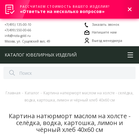
РАССЧИТАЕМ СТОИМОСТЬ ВАШЕГО ИЗДЕЛИЯ?
0
«Ответьте на несколько вопросов»
+7(495) 135-00-10
Заказать звонок
+7(499) 550-00-66
Напишите нам
info@nota-gold.ru
Выезд менеджера
Москва, ул. Сущевский вал, 49
КАТАЛОГ ЮВЕЛИРНЫХ ИЗДЕЛИЙ
Главная
-
Каталог
-
Картина натюрморт маслом на холсте - селёдка,
водка, картошка, лимон и чёрный хлеб 40x60 см
Картина натюрморт маслом на холсте -
селёдка, водка, картошка, лимон и
чёрный хлеб 40x60 см