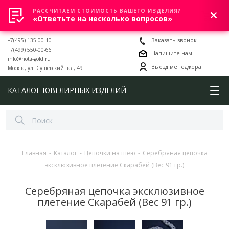
РАССЧИТАЕМ СТОИМОСТЬ ВАШЕГО ИЗДЕЛИЯ?
0
«Ответьте на несколько вопросов»
+7(495) 135-00-10
Заказать звонок
+7(499) 550-00-66
Напишите нам
info@nota-gold.ru
Выезд менеджера
Москва, ул. Сущевский вал, 49
КАТАЛОГ ЮВЕЛИРНЫХ ИЗДЕЛИЙ
Главная
-
Каталог
-
Цепочки на шею
-
Серебряная цепочка
эксклюзивное плетение Скарабей (Вес 91 гр.)
Серебряная цепочка эксклюзивное
плетение Скарабей (Вес 91 гр.)