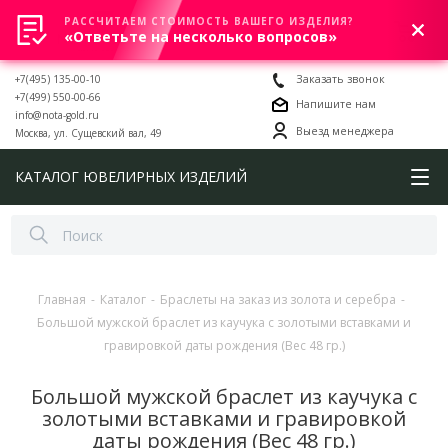
РАССЧИТАЕМ СТОИМОСТЬ ВАШЕГО ИЗДЕЛИЯ?
0
«Ответьте на несколько вопросов»
+7(495) 135-00-10
Заказать звонок
+7(499) 550-00-66
Напишите нам
info@nota-gold.ru
Выезд менеджера
Москва, ул. Сущевский вал, 49
КАТАЛОГ ЮВЕЛИРНЫХ ИЗДЕЛИЙ
Главная
-
Каталог
-
Браслеты на заказ из золота и серебра
-
Большой мужской браслет из каучука с золотыми вставками и
гравировкой даты рождения (Вес 48 гр.)
Большой мужской браслет из каучука с
золотыми вставками и гравировкой
даты рождения (Вес 48 гр.)