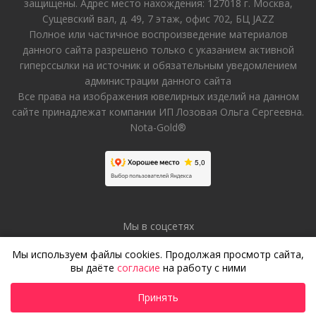
защищены. Адрес место нахождения: 127018 г. Москва,
Сущевский вал, д. 49, 7 этаж, офис 702, БЦ JAZZ
Полное или частичное воспроизведение материалов
данного сайта разрешено только с указанием активной
гиперссылки на источник и обязательным уведомлением
администрации данного сайта
Все права на изображения ювелирных изделий на данном
сайте принадлежат компании ИП Лозовая Ольга Сергеевна.
Nota-Gold®
Мы в соцсетях
Мы используем файлы cookies. Продолжая просмотр сайта,
вы даёте
согласие
на работу с ними
Принять