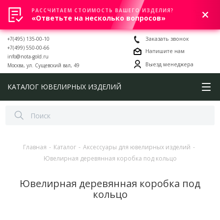
РАССЧИТАЕМ СТОИМОСТЬ ВАШЕГО ИЗДЕЛИЯ?
0
«Ответьте на несколько вопросов»
+7(495) 135-00-10
Заказать звонок
+7(499) 550-00-66
Напишите нам
info@nota-gold.ru
Выезд менеджера
Москва, ул. Сущевский вал, 49
КАТАЛОГ ЮВЕЛИРНЫХ ИЗДЕЛИЙ
Главная
-
Каталог
-
Аксессуары для ювелирных изделий
-
Ювелирная деревянная коробка под кольцо
Ювелирная деревянная коробка под
кольцо