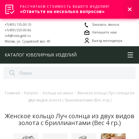
РАССЧИТАЕМ СТОИМОСТЬ ВАШЕГО ИЗДЕЛИЯ?
0
«Ответьте на несколько вопросов»
+7(495) 135-00-10
Заказать звонок
+7(499) 550-00-66
Напишите нам
info@nota-gold.ru
Выезд менеджера
Москва, ул. Сущевский вал, 49
КАТАЛОГ ЮВЕЛИРНЫХ ИЗДЕЛИЙ
Главная
-
Каталог
-
Кольца на заказ
-
Женское кольцо Луч солнца из
двух видов золота с бриллиантами (Вес 4 гр.)
Женское кольцо Луч солнца из двух видов
золота с бриллиантами (Вес 4 гр.)