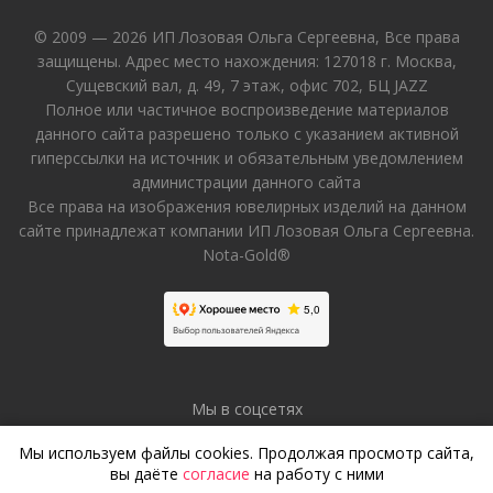
© 2009 — 2026 ИП Лозовая Ольга Сергеевна, Все права
защищены. Адрес место нахождения: 127018 г. Москва,
Сущевский вал, д. 49, 7 этаж, офис 702, БЦ JAZZ
Полное или частичное воспроизведение материалов
данного сайта разрешено только с указанием активной
гиперссылки на источник и обязательным уведомлением
администрации данного сайта
Все права на изображения ювелирных изделий на данном
сайте принадлежат компании ИП Лозовая Ольга Сергеевна.
Nota-Gold®
Мы в соцсетях
Мы используем файлы cookies. Продолжая просмотр сайта,
вы даёте
согласие
на работу с ними