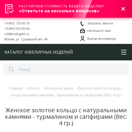
РАССЧИТАЕМ СТОИМОСТЬ ВАШЕГО ИЗДЕЛИЯ?
0
«Ответьте на несколько вопросов»
+7(495) 135-00-10
Заказать звонок
+7(499) 550-00-66
Напишите нам
info@nota-gold.ru
Выезд менеджера
Москва, ул. Сущевский вал, 49
КАТАЛОГ ЮВЕЛИРНЫХ ИЗДЕЛИЙ
Главная
-
Каталог
-
Кольца на заказ
-
Женское золотое кольцо с
натуральными камнями - турмалином и сапфирами (Вес: 4 гр.)
Женское золотое кольцо с натуральными
камнями - турмалином и сапфирами (Вес:
4 гр.)