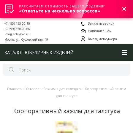
РАССЧИТАЕМ СТОИМОСТЬ ВАШЕГО ИЗДЕЛИЯ?
0
«Ответьте на несколько вопросов»
+7(495) 135-00-10
Заказать звонок
+7(499) 550-00-66
Напишите нам
info@nota-gold.ru
Выезд менеджера
Москва, ул. Сущевский вал, 49
КАТАЛОГ ЮВЕЛИРНЫХ ИЗДЕЛИЙ
Главная
-
Каталог
-
Зажимы для галстука
-
Корпоративный зажим
для галстука
Корпоративный зажим для галстука