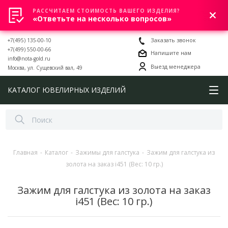
РАССЧИТАЕМ СТОИМОСТЬ ВАШЕГО ИЗДЕЛИЯ?
0
«Ответьте на несколько вопросов»
+7(495) 135-00-10
Заказать звонок
+7(499) 550-00-66
Напишите нам
info@nota-gold.ru
Выезд менеджера
Москва, ул. Сущевский вал, 49
КАТАЛОГ ЮВЕЛИРНЫХ ИЗДЕЛИЙ
Главная
-
Каталог
-
Зажимы для галстука
-
Зажим для галстука из
золота на заказ i451 (Вес: 10 гр.)
Зажим для галстука из золота на заказ
i451 (Вес: 10 гр.)