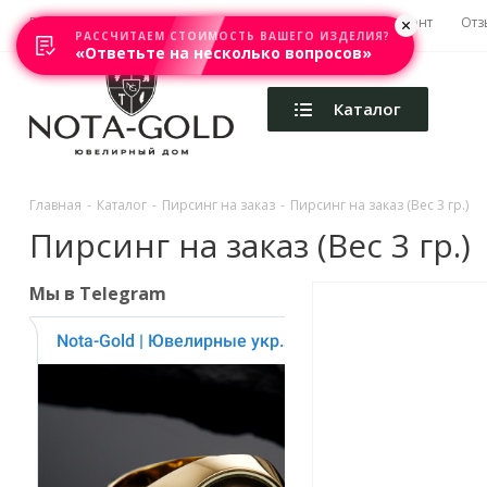
Главная
Акции
Каталоги
Изготовление
Ремонт
Отз
РАССЧИТАЕМ СТОИМОСТЬ ВАШЕГО ИЗДЕЛИЯ?
«Ответьте на несколько вопросов»
Каталог
Главная
-
Каталог
-
Пирсинг на заказ
-
Пирсинг на заказ (Вес 3 гр.)
Пирсинг на заказ (Вес 3 гр.)
Мы в Telegram