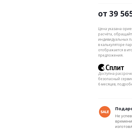
от
39 56
Цена указана орие
расчёта, обращайт
индивидуальных па
в калькуляторе пар
отображается в ит
предложения.
Доступна рассрочк
безопасный сервис
6 месяцев, подро
Подаро
Не успев
времени
изготов