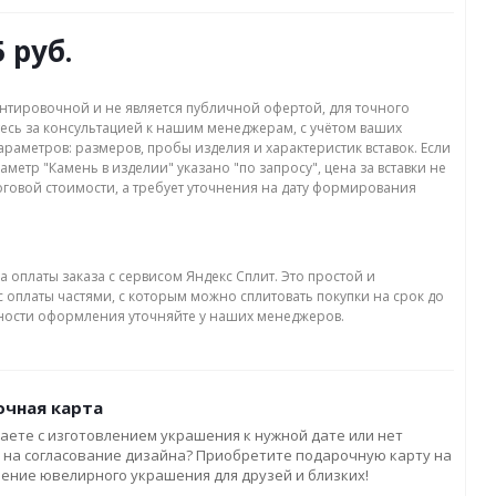
5 руб.
нтировочной и не является публичной офертой, для точного
есь за консультацией к нашим менеджерам, с учётом ваших
раметров: размеров, пробы изделия и характеристик вставок. Если
аметр "Камень в изделии" указано "по запросу", цена за вставки не
оговой стоимости, а требует уточнения на дату формирования
а оплаты заказа с сервисом Яндекс Сплит. Это простой и
 оплаты частями, с которым можно сплитовать покупки на срок до
бности оформления уточняйте у наших менеджеров.
чная карта
аете с изготовлением украшения к нужной дате или нет
 на согласование дизайна? Приобретите подарочную карту на
ление ювелирного украшения для друзей и близких!