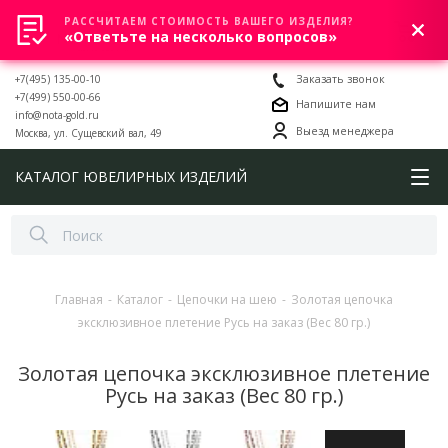
РАССЧИТАЕМ СТОИМОСТЬ ВАШЕГО ИЗДЕЛИЯ?
0
«Ответьте на несколько вопросов»
+7(495) 135-00-10
Заказать звонок
+7(499) 550-00-66
Напишите нам
info@nota-gold.ru
Выезд менеджера
Москва, ул. Сущевский вал, 49
КАТАЛОГ ЮВЕЛИРНЫХ ИЗДЕЛИЙ
Главная
-
Каталог
-
Цепочки на шею
-
Золотая цепочка
эксклюзивное плетение Русь на заказ (Вес 80 гр.)
Золотая цепочка эксклюзивное плетение
Русь на заказ (Вес 80 гр.)