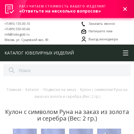
РАССЧИТАЕМ СТОИМОСТЬ ВАШЕГО ИЗДЕЛИЯ?
0
«Ответьте на несколько вопросов»
+7(495) 135-00-10
Заказать звонок
+7(499) 550-00-66
Напишите нам
info@nota-gold.ru
Выезд менеджера
Москва, ул. Сущевский вал, 49
КАТАЛОГ ЮВЕЛИРНЫХ ИЗДЕЛИЙ
Главная
-
Каталог
-
Подвески на заказ
-
Кулон с символом Руна на
заказ из золота и серебра (Вес: 2 гр.)
Кулон с символом Руна на заказ из золота
и серебра (Вес: 2 гр.)