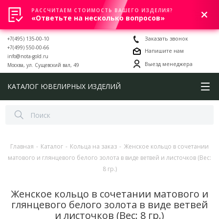
РАССЧИТАЕМ СТОИМОСТЬ ВАШЕГО ИЗДЕЛИЯ?
0
«Ответьте на несколько вопросов»
+7(495) 135-00-10
Заказать звонок
+7(499) 550-00-66
Напишите нам
info@nota-gold.ru
Выезд менеджера
Москва, ул. Сущевский вал, 49
КАТАЛОГ ЮВЕЛИРНЫХ ИЗДЕЛИЙ
Главная
-
Каталог
-
Кольца на заказ
-
Женское кольцо в сочетании
матового и глянцевого белого золота в виде ветвей и листочков (Вес:
8 гр.)
Женское кольцо в сочетании матового и
глянцевого белого золота в виде ветвей
и листочков (Вес: 8 гр.)