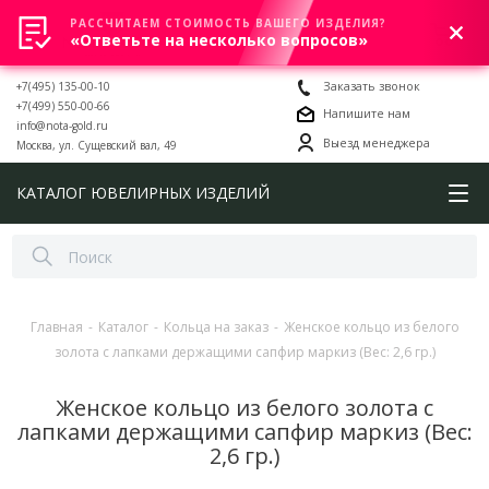
РАССЧИТАЕМ СТОИМОСТЬ ВАШЕГО ИЗДЕЛИЯ?
0
«Ответьте на несколько вопросов»
+7(495) 135-00-10
Заказать звонок
+7(499) 550-00-66
Напишите нам
info@nota-gold.ru
Выезд менеджера
Москва, ул. Сущевский вал, 49
КАТАЛОГ ЮВЕЛИРНЫХ ИЗДЕЛИЙ
Главная
-
Каталог
-
Кольца на заказ
-
Женское кольцо из белого
золота с лапками держащими сапфир маркиз (Вес: 2,6 гр.)
Женское кольцо из белого золота с
лапками держащими сапфир маркиз (Вес:
2,6 гр.)