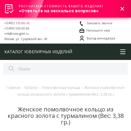
РАССЧИТАЕМ СТОИМОСТЬ ВАШЕГО ИЗДЕЛИЯ?
0
«Ответьте на несколько вопросов»
+7(495) 135-00-10
Заказать звонок
+7(499) 550-00-66
Напишите нам
info@nota-gold.ru
Выезд менеджера
Москва, ул. Сущевский вал, 49
КАТАЛОГ ЮВЕЛИРНЫХ ИЗДЕЛИЙ
Главная
-
Каталог
-
Помолвочные кольца
-
Женское помолвочное
кольцо из красного золота с турмалином (Вес: 3,38 гр.)
Женское помолвочное кольцо из
красного золота с турмалином (Вес: 3,38
гр.)