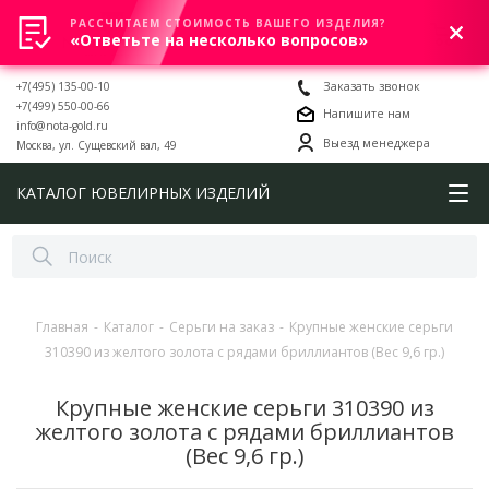
РАССЧИТАЕМ СТОИМОСТЬ ВАШЕГО ИЗДЕЛИЯ?
0
«Ответьте на несколько вопросов»
+7(495) 135-00-10
Заказать звонок
+7(499) 550-00-66
Напишите нам
info@nota-gold.ru
Выезд менеджера
Москва, ул. Сущевский вал, 49
КАТАЛОГ ЮВЕЛИРНЫХ ИЗДЕЛИЙ
Главная
-
Каталог
-
Серьги на заказ
-
Крупные женские серьги
310390 из желтого золота с рядами бриллиантов (Вес 9,6 гр.)
Крупные женские серьги 310390 из
желтого золота с рядами бриллиантов
(Вес 9,6 гр.)