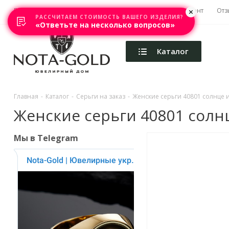
Главная
Акции
Каталоги
Изготовление
Ремонт
Отз
РАССЧИТАЕМ СТОИМОСТЬ ВАШЕГО ИЗДЕЛИЯ?
«Ответьте на несколько вопросов»
Каталог
Главная
-
Каталог
-
Серьги на заказ
-
Женские серьги 40801 солнце из
Женские серьги 40801 солнце
Мы в Telegram