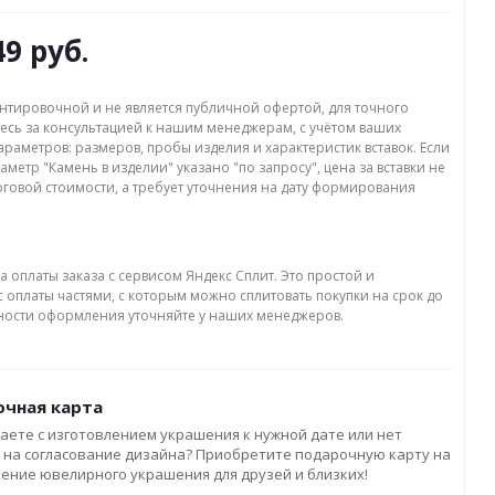
49 руб.
нтировочной и не является публичной офертой, для точного
есь за консультацией к нашим менеджерам, с учётом ваших
раметров: размеров, пробы изделия и характеристик вставок. Если
аметр "Камень в изделии" указано "по запросу", цена за вставки не
оговой стоимости, а требует уточнения на дату формирования
а оплаты заказа с сервисом Яндекс Сплит. Это простой и
 оплаты частями, с которым можно сплитовать покупки на срок до
бности оформления уточняйте у наших менеджеров.
чная карта
аете с изготовлением украшения к нужной дате или нет
 на согласование дизайна? Приобретите подарочную карту на
ление ювелирного украшения для друзей и близких!