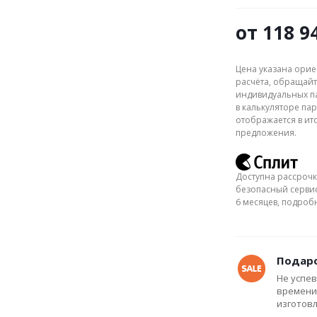
от
118 9
Цена указана орие
расчёта, обращайт
индивидуальных па
в калькуляторе пар
отображается в ит
предложения.
Доступна рассрочк
безопасный сервис
6 месяцев, подро
Подаро
Не успев
времени
изготов