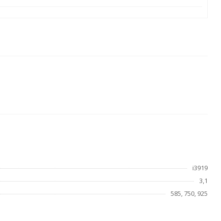
i3919
3,1
585, 750, 925