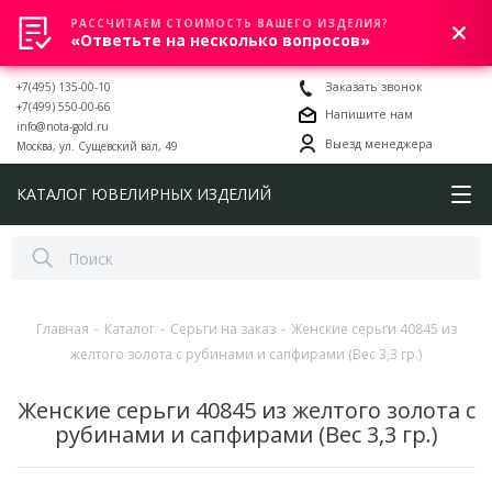
РАССЧИТАЕМ СТОИМОСТЬ ВАШЕГО ИЗДЕЛИЯ?
0
«Ответьте на несколько вопросов»
+7(495) 135-00-10
Заказать звонок
+7(499) 550-00-66
Напишите нам
info@nota-gold.ru
Выезд менеджера
Москва, ул. Сущевский вал, 49
КАТАЛОГ ЮВЕЛИРНЫХ ИЗДЕЛИЙ
Главная
-
Каталог
-
Серьги на заказ
-
Женские серьги 40845 из
желтого золота с рубинами и сапфирами (Вес 3,3 гр.)
Женские серьги 40845 из желтого золота с
рубинами и сапфирами (Вес 3,3 гр.)