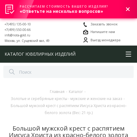
РАССЧИТАЕМ СТОИМОСТЬ ВАШЕГО ИЗДЕЛИЯ?
0
«Ответьте на несколько вопросов»
+7(495) 135-00-10
Заказать звонок
+7(499) 550-00-66
Напишите нам
info@nota-gold.ru
Выезд менеджера
Москва, ул. Сущевский вал, 49
КАТАЛОГ ЮВЕЛИРНЫХ ИЗДЕЛИЙ
Главная
-
Каталог
-
Золотые и серебряные кресты - мужские и женские на заказ
-
Большой мужской крест с распятием Иисуса Христа из красно-
белого золота (Вес: 21 гр.)
Большой мужской крест с распятием
Иисуса Христа из красно-белого золота