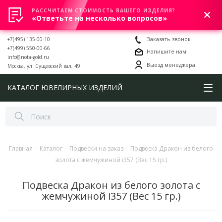
РАССЧИТАЕМ СТОИМОСТЬ ВАШЕГО ИЗДЕЛИЯ?
0
«Ответьте на несколько вопросов»
+7(495) 135-00-10
Заказать звонок
+7(499) 550-00-66
Напишите нам
info@nota-gold.ru
Выезд менеджера
Москва, ул. Сущевский вал, 49
КАТАЛОГ ЮВЕЛИРНЫХ ИЗДЕЛИЙ
Главная
-
Каталог
-
Подвески на заказ
-
Подвеска Дракон из белого
золота с жемчужиной i357 (Вес 15 гр.)
Подвеска Дракон из белого золота с
жемчужиной i357 (Вес 15 гр.)