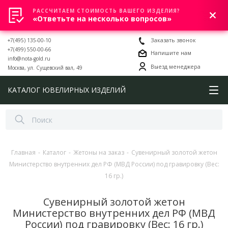
РАССЧИТАЕМ СТОИМОСТЬ ВАШЕГО ИЗДЕЛИЯ?
0
«Ответьте на несколько вопросов»
+7(495) 135-00-10
Заказать звонок
+7(499) 550-00-66
Напишите нам
info@nota-gold.ru
Выезд менеджера
Москва, ул. Сущевский вал, 49
КАТАЛОГ ЮВЕЛИРНЫХ ИЗДЕЛИЙ
Главная
-
Каталог
-
Жетоны на заказ
-
Сувенирный золотой жетон
Министерство внутренних дел РФ (МВД России) под гравировку (Вес:
16 гр.)
Сувенирный золотой жетон
Министерство внутренних дел РФ (МВД
России) под гравировку (Вес: 16 гр.)