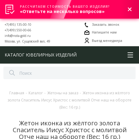
РАССЧИТАЕМ СТОИМОСТЬ ВАШЕГО ИЗДЕЛИЯ?
0
«Ответьте на несколько вопросов»
+7(495) 135-00-10
Заказать звонок
+7(499) 550-00-66
Напишите нам
info@nota-gold.ru
Выезд менеджера
Москва, ул. Сущевский вал, 49
КАТАЛОГ ЮВЕЛИРНЫХ ИЗДЕЛИЙ
Главная
-
Каталог
-
Жетоны на заказ
-
Жетон иконка из жёлтого
золота Спаситель Иисус Христос с молитвой Отче наш на обороте
(Вес: 16 гр.)
Жетон иконка из жёлтого золота
Спаситель Иисус Христос с молитвой
Отче наш на обороте (Вес: 16 гр.)