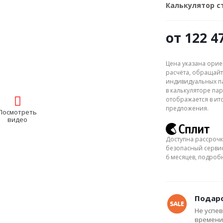
Калькулятор 
от
122 4
Цена указана орие
расчёта, обращайт
индивидуальных па
в калькуляторе пар
отображается в ит
предложения.
Посмотреть
видео
Доступна рассрочк
безопасный сервис
6 месяцев, подро
Подаро
Не успев
времени