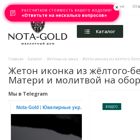
Главная
Акции
Каталоги
Изготовление
Ремонт
Отз
РАССЧИТАЕМ СТОИМОСТЬ ВАШЕГО ИЗДЕЛИЯ?
«Ответьте на несколько вопросов»
Каталог
Главная
-
Каталог
-
Жетоны на заказ
-
Жетон иконка из жёлтого-бело
Жетон иконка из жёлтого-б
Матери и молитвой на оборот
Мы в Telegram
ВИДЕО