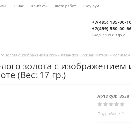
ывы
О нас
Контакты
Фото работ
Шоу-рум
+7(495) 135-00-1
+7(499) 550-00-6
Ежедневно с 9 до 21
го золота с изображением иконы Казанской Божией Матери и молитвой на
елого золота с изображением
е (Вес: 17 гр.)
Артикул: i3538
Подробнее