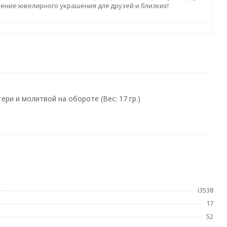
ление ювелирного украшения для друзей и близких!
и и молитвой на обороте (Вес: 17 гр.)
i3538
17
52