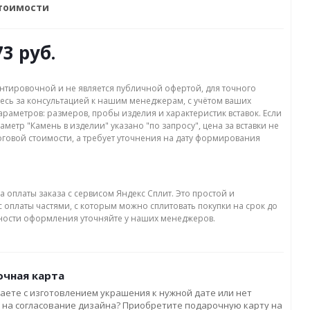
стоимости
73 руб.
нтировочной и не является публичной офертой, для точного
есь за консультацией к нашим менеджерам, с учётом ваших
раметров: размеров, пробы изделия и характеристик вставок. Если
аметр "Камень в изделии" указано "по запросу", цена за вставки не
оговой стоимости, а требует уточнения на дату формирования
а оплаты заказа с сервисом Яндекс Сплит. Это простой и
 оплаты частями, с которым можно сплитовать покупки на срок до
бности оформления уточняйте у наших менеджеров.
чная карта
аете с изготовлением украшения к нужной дате или нет
 на согласование дизайна? Приобретите подарочную карту на