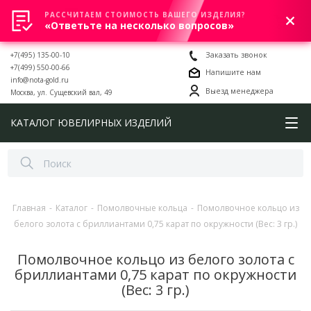
РАССЧИТАЕМ СТОИМОСТЬ ВАШЕГО ИЗДЕЛИЯ?
0
«Ответьте на несколько вопросов»
+7(495) 135-00-10
Заказать звонок
+7(499) 550-00-66
Напишите нам
info@nota-gold.ru
Выезд менеджера
Москва, ул. Сущевский вал, 49
КАТАЛОГ ЮВЕЛИРНЫХ ИЗДЕЛИЙ
Главная
-
Каталог
-
Помолвочные кольца
-
Помолвочное кольцо из
белого золота с бриллиантами 0,75 карат по окружности (Вес: 3 гр.)
Помолвочное кольцо из белого золота с
бриллиантами 0,75 карат по окружности
(Вес: 3 гр.)