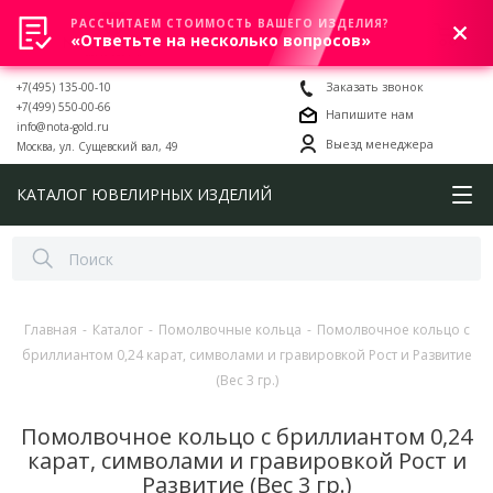
РАССЧИТАЕМ СТОИМОСТЬ ВАШЕГО ИЗДЕЛИЯ?
0
«Ответьте на несколько вопросов»
+7(495) 135-00-10
Заказать звонок
+7(499) 550-00-66
Напишите нам
info@nota-gold.ru
Выезд менеджера
Москва, ул. Сущевский вал, 49
КАТАЛОГ ЮВЕЛИРНЫХ ИЗДЕЛИЙ
Главная
-
Каталог
-
Помолвочные кольца
-
Помолвочное кольцо с
бриллиантом 0,24 карат, символами и гравировкой Рост и Развитие
(Вес 3 гр.)
Помолвочное кольцо с бриллиантом 0,24
карат, символами и гравировкой Рост и
Развитие (Вес 3 гр.)