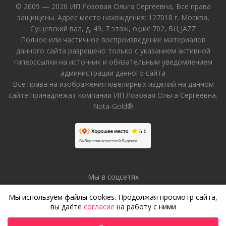
© 2009 — 2026 ИП Лозовая Ольга Сергеевна, Все права
защищены. Адрес место нахождения: 127018 г. Москва,
Сущевский вал, д. 49, 7 этаж, офис 702, БЦ JAZZ
Полное или частичное воспроизведение материалов
данного сайта разрешено только с указанием активной
гиперссылки на источник и обязательным уведомлением
администрации данного сайта
Все права на изображения ювелирных изделий на данном
сайте принадлежат компании ИП Лозовая Ольга Сергеевна.
Nota-Gold®
Мы в соцсетях
Мы используем файлы cookies. Продолжая просмотр сайта,
вы даёте
согласие
на работу с ними