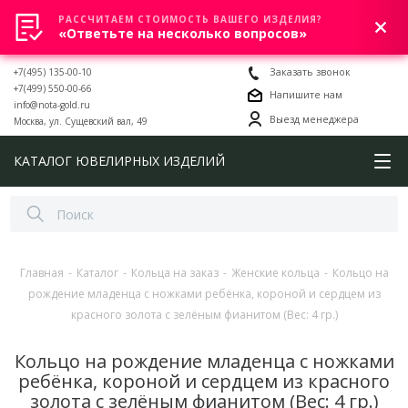
РАССЧИТАЕМ СТОИМОСТЬ ВАШЕГО ИЗДЕЛИЯ?
0
«Ответьте на несколько вопросов»
+7(495) 135-00-10
Заказать звонок
+7(499) 550-00-66
Напишите нам
info@nota-gold.ru
Выезд менеджера
Москва, ул. Сущевский вал, 49
КАТАЛОГ ЮВЕЛИРНЫХ ИЗДЕЛИЙ
Главная
-
Каталог
-
Кольца на заказ
-
Женские кольца
-
Кольцо на
рождение младенца с ножками ребёнка, короной и сердцем из
красного золота с зелёным фианитом (Вес: 4 гр.)
Кольцо на рождение младенца с ножками
ребёнка, короной и сердцем из красного
золота с зелёным фианитом (Вес: 4 гр.)