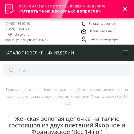
РАССЧИТАЕМ СТОИМОСТЬ ВАШЕГО ИЗДЕЛИЯ?
0
«Ответьте на несколько вопросов»
+7(495) 135-00-10
Заказать звонок
+7(499) 550-00-66
Напишите нам
info@nota-gold.ru
Выезд менеджера
Москва, ул. Сущевский вал, 49
КАТАЛОГ ЮВЕЛИРНЫХ ИЗДЕЛИЙ
Главная
-
Каталог
-
Цепочки на шею
-
Женская золотая цепочка на
талию состоящая из двух плетений Якорное и Французское (Вес 14
гр.)
Женская золотая цепочка на талию
состоящая из двух плетений Якорное и
Французское (Вес 14 гр.)