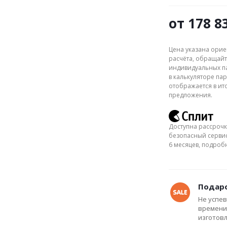
от
178 8
Цена указана орие
расчёта, обращайт
индивидуальных па
в калькуляторе пар
отображается в ит
предложения.
Доступна рассрочк
безопасный сервис
6 месяцев, подро
Подаро
Не успев
времени
изготов