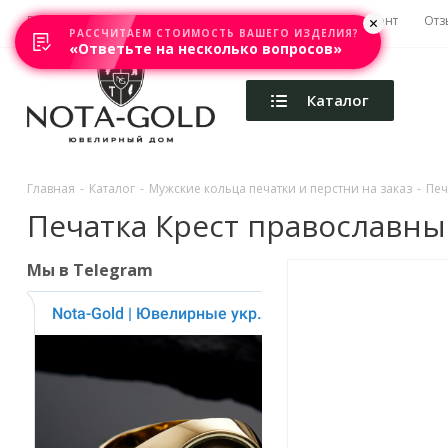
Главная
Акции
Каталоги
Изготовление
Ремонт
Отз
РАССЧИТАЕМ СТОИМОСТЬ ВАШЕГО ИЗДЕЛИЯ?
«Ответьте на несколько вопросов»
Каталог
Главная
-
Каталог
-
Мужские кольца печатки и перстни на заказ
-
Печ
Печатка Крест православные
Мы в Telegram