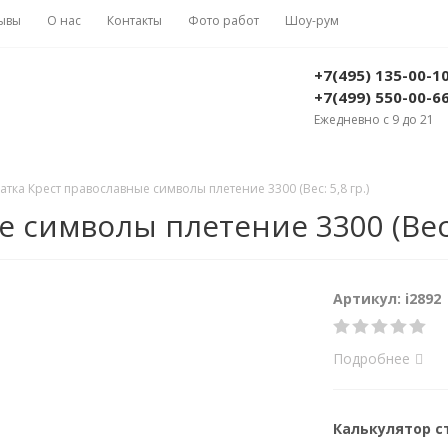
ывы
О нас
Контакты
Фото работ
Шоу-рум
+7(495) 135-00-1
+7(499) 550-00-6
Ежедневно с 9 до 21
атка Крест православные символы плетение 3300 (Вес: 5,8 гр.)
 символы плетение 3300 (Вес: 
Артикул: i2892
Подробнее
Калькулятор 