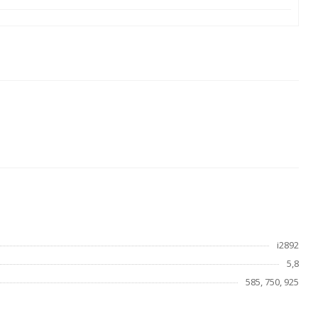
i2892
5,8
585, 750, 925