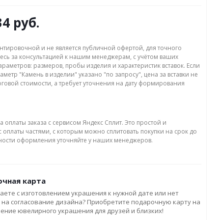
34 руб.
нтировочной и не является публичной офертой, для точного
есь за консультацией к нашим менеджерам, с учётом ваших
раметров: размеров, пробы изделия и характеристик вставок. Если
аметр "Камень в изделии" указано "по запросу", цена за вставки не
оговой стоимости, а требует уточнения на дату формирования
а оплаты заказа с сервисом Яндекс Сплит. Это простой и
 оплаты частями, с которым можно сплитовать покупки на срок до
бности оформления уточняйте у наших менеджеров.
чная карта
аете с изготовлением украшения к нужной дате или нет
 на согласование дизайна? Приобретите подарочную карту на
ление ювелирного украшения для друзей и близких!