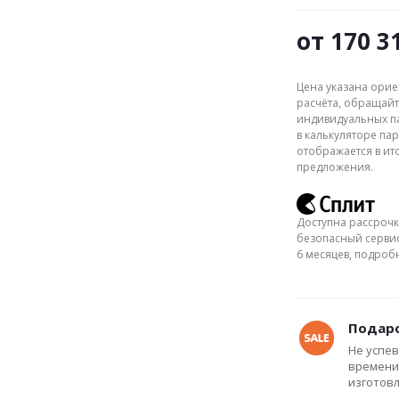
от
170 3
Цена указана орие
расчёта, обращайт
индивидуальных па
в калькуляторе пар
отображается в ит
предложения.
Доступна рассрочк
безопасный сервис
6 месяцев, подро
Подаро
Не успев
времени
изготов