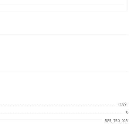
i2891
5
585, 750, 925