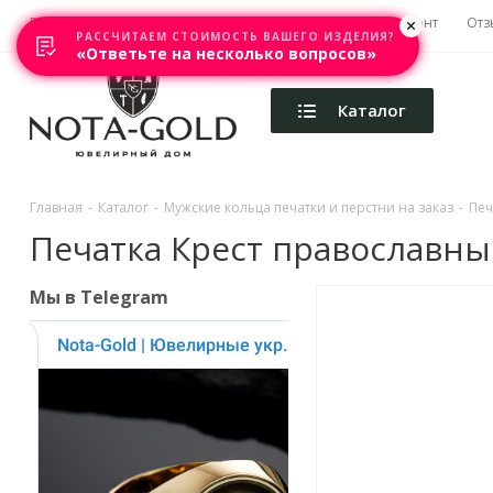
Главная
Акции
Каталоги
Изготовление
Ремонт
Отз
РАССЧИТАЕМ СТОИМОСТЬ ВАШЕГО ИЗДЕЛИЯ?
«Ответьте на несколько вопросов»
Каталог
Главная
-
Каталог
-
Мужские кольца печатки и перстни на заказ
-
Печ
Печатка Крест православные 
Мы в Telegram