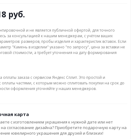
18 руб.
нтировочной и не является публичной офертой, для точного
есь за консультацией к нашим менеджерам, с учётом ваших
раметров: размеров, пробы изделия и характеристик вставок. Если
аметр "Камень в изделии" указано "по запросу", цена за вставки не
оговой стоимости, а требует уточнения на дату формирования
а оплаты заказа с сервисом Яндекс Сплит. Это простой и
 оплаты частями, с которым можно сплитовать покупки на срок до
бности оформления уточняйте у наших менеджеров.
чная карта
аете с изготовлением украшения к нужной дате или нет
 на согласование дизайна? Приобретите подарочную карту на
ление ювелирного украшения для друзей и близких!