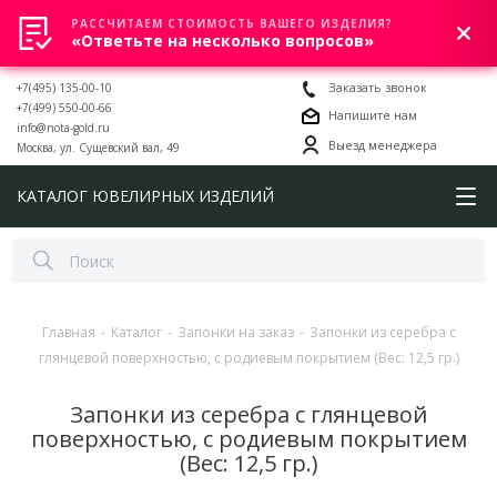
РАССЧИТАЕМ СТОИМОСТЬ ВАШЕГО ИЗДЕЛИЯ?
0
«Ответьте на несколько вопросов»
+7(495) 135-00-10
Заказать звонок
+7(499) 550-00-66
Напишите нам
info@nota-gold.ru
Выезд менеджера
Москва, ул. Сущевский вал, 49
КАТАЛОГ ЮВЕЛИРНЫХ ИЗДЕЛИЙ
Главная
-
Каталог
-
Запонки на заказ
-
Запонки из серебра с
глянцевой поверхностью, с родиевым покрытием (Вес: 12,5 гр.)
Запонки из серебра с глянцевой
поверхностью, с родиевым покрытием
(Вес: 12,5 гр.)