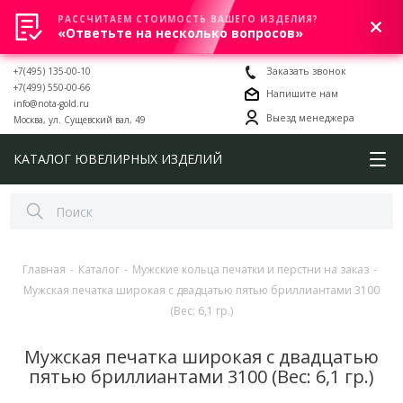
РАССЧИТАЕМ СТОИМОСТЬ ВАШЕГО ИЗДЕЛИЯ?
0
«Ответьте на несколько вопросов»
+7(495) 135-00-10
Заказать звонок
+7(499) 550-00-66
Напишите нам
info@nota-gold.ru
Выезд менеджера
Москва, ул. Сущевский вал, 49
КАТАЛОГ ЮВЕЛИРНЫХ ИЗДЕЛИЙ
Главная
-
Каталог
-
Мужские кольца печатки и перстни на заказ
-
Мужская печатка широкая с двадцатью пятью бриллиантами 3100
(Вес: 6,1 гр.)
Мужская печатка широкая с двадцатью
пятью бриллиантами 3100 (Вес: 6,1 гр.)