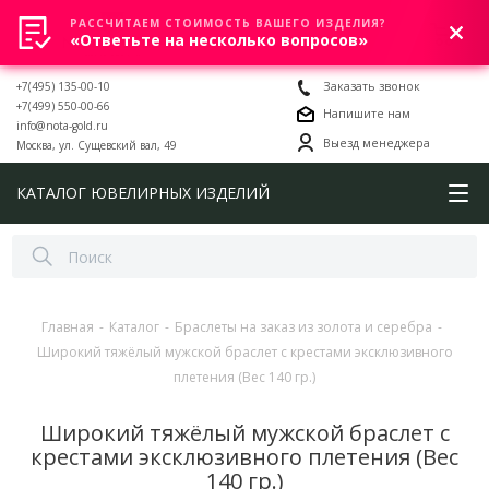
РАССЧИТАЕМ СТОИМОСТЬ ВАШЕГО ИЗДЕЛИЯ?
0
«Ответьте на несколько вопросов»
+7(495) 135-00-10
Заказать звонок
+7(499) 550-00-66
Напишите нам
info@nota-gold.ru
Выезд менеджера
Москва, ул. Сущевский вал, 49
КАТАЛОГ ЮВЕЛИРНЫХ ИЗДЕЛИЙ
Главная
-
Каталог
-
Браслеты на заказ из золота и серебра
-
Широкий тяжёлый мужской браслет с крестами эксклюзивного
плетения (Вес 140 гр.)
Широкий тяжёлый мужской браслет с
крестами эксклюзивного плетения (Вес
140 гр.)