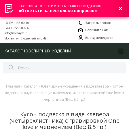
РАССЧИТАЕМ СТОИМОСТЬ ВАШЕГО ИЗДЕЛИЯ?
0
«Ответьте на несколько вопросов»
+7(495) 135-00-10
Заказать звонок
+7(499) 550-00-66
Напишите нам
info@nota-gold.ru
Выезд менеджера
Москва, ул. Сущевский вал, 49
КАТАЛОГ ЮВЕЛИРНЫХ ИЗДЕЛИЙ
Главная
-
Каталог
-
Ювелирные украшения в виде клевера
-
Кулон
подвеска в виде клевера (четырёхлистника) с гравировкой One love и
чернением (Вес: 8,5 гр.)
Кулон подвеска в виде клевера
(четырёхлистника) с гравировкой One
love и чернением (Вес: 8,5 гр.)