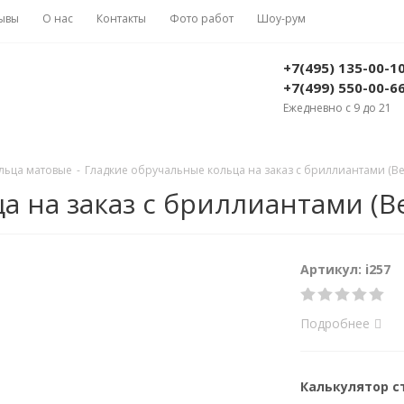
ывы
О нас
Контакты
Фото работ
Шоу-рум
+7(495) 135-00-1
+7(499) 550-00-6
Ежедневно с 9 до 21
льца матовые
-
Гладкие обручальные кольца на заказ с бриллиантами (Вес
 на заказ с бриллиантами (Вес
Артикул: i257
Подробнее
Калькулятор 