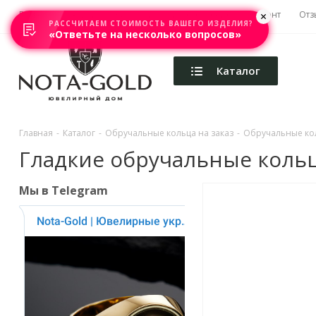
Главная
Акции
Каталоги
Изготовление
Ремонт
Отз
РАССЧИТАЕМ СТОИМОСТЬ ВАШЕГО ИЗДЕЛИЯ?
«Ответьте на несколько вопросов»
Каталог
Главная
-
Каталог
-
Обручальные кольца на заказ
-
Обручальные ко
Гладкие обручальные кольца
Мы в Telegram