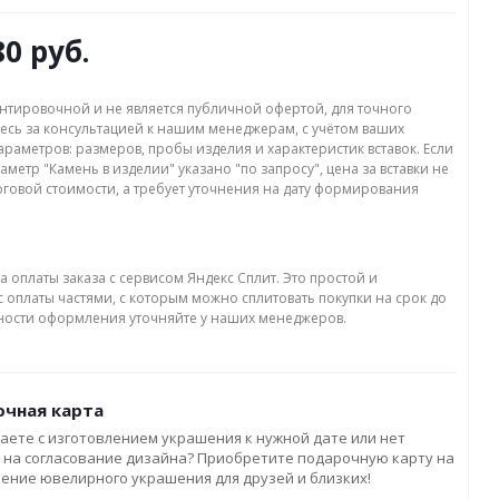
80 руб.
нтировочной и не является публичной офертой, для точного
есь за консультацией к нашим менеджерам, с учётом ваших
раметров: размеров, пробы изделия и характеристик вставок. Если
аметр "Камень в изделии" указано "по запросу", цена за вставки не
оговой стоимости, а требует уточнения на дату формирования
а оплаты заказа с сервисом Яндекс Сплит. Это простой и
 оплаты частями, с которым можно сплитовать покупки на срок до
бности оформления уточняйте у наших менеджеров.
чная карта
аете с изготовлением украшения к нужной дате или нет
 на согласование дизайна? Приобретите подарочную карту на
ление ювелирного украшения для друзей и близких!