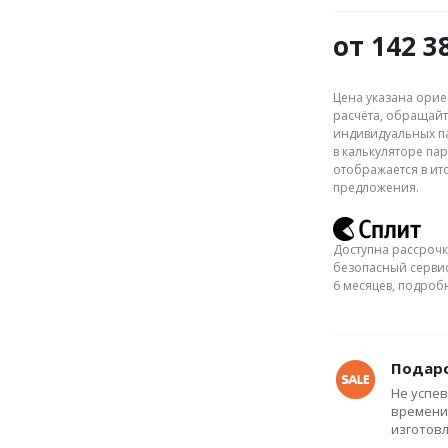
от
142 3
Цена указана орие
расчёта, обращайт
индивидуальных па
в калькуляторе пар
отображается в ит
предложения.
Доступна рассрочк
безопасный сервис
6 месяцев, подро
Подаро
Не успев
времени
изготов