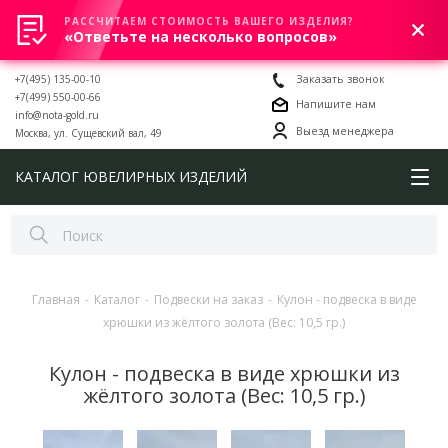
РАССЧИТАЕМ СТОИМОСТЬ ВАШЕГО ИЗДЕЛИЯ?
0
«Ответьте на несколько вопросов»
+7(495) 135-00-10
Заказать звонок
+7(499) 550-00-66
Напишите нам
info@nota-gold.ru
Выезд менеджера
Москва, ул. Сущевский вал, 49
КАТАЛОГ ЮВЕЛИРНЫХ ИЗДЕЛИЙ
Главная
-
Каталог
-
Подвески на заказ
-
Кулон - подвеска в виде
хрюшки из жёлтого золота (Вес: 10,5 гр.)
Кулон - подвеска в виде хрюшки из
жёлтого золота (Вес: 10,5 гр.)