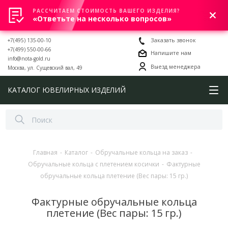
РАССЧИТАЕМ СТОИМОСТЬ ВАШЕГО ИЗДЕЛИЯ?
0
«Ответьте на несколько вопросов»
+7(495) 135-00-10
Заказать звонок
+7(499) 550-00-66
Напишите нам
info@nota-gold.ru
Выезд менеджера
Москва, ул. Сущевский вал, 49
КАТАЛОГ ЮВЕЛИРНЫХ ИЗДЕЛИЙ
Главная
-
Каталог
-
Обручальные кольца на заказ
-
Обручальные кольца с плетением косички
-
Фактурные
обручальные кольца плетение (Вес пары: 15 гр.)
Фактурные обручальные кольца
плетение (Вес пары: 15 гр.)