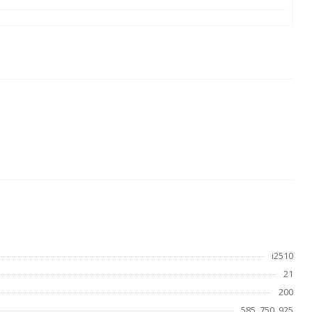
i2510
21
200
585, 750, 925