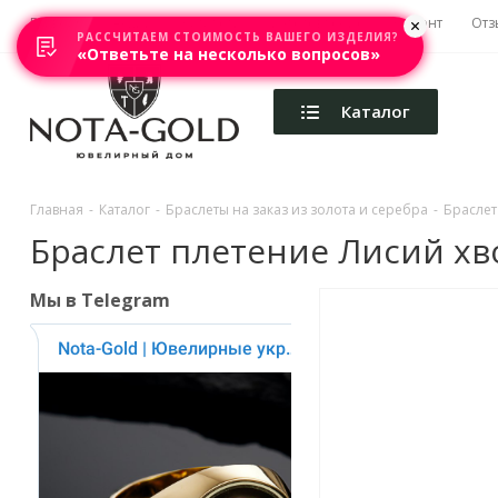
Главная
Акции
Каталоги
Изготовление
Ремонт
Отз
РАССЧИТАЕМ СТОИМОСТЬ ВАШЕГО ИЗДЕЛИЯ?
«Ответьте на несколько вопросов»
Каталог
Главная
-
Каталог
-
Браслеты на заказ из золота и серебра
-
Браслет
Браслет плетение Лисий хво
Мы в Telegram