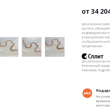
от
34 20
Цена указана орие
расчёта, обращайт
индивидуальных па
в калькуляторе пар
отображается в ит
предложения.
Доступна рассрочк
безопасный сервис
6 месяцев, подро
Подаро
Не успев
времени
изготов