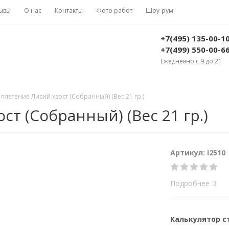
ывы
О нас
Контакты
Фото работ
Шоу-рум
+7(495) 135-00-1
+7(499) 550-00-6
Ежедневно с 9 до 21
 плетение Лисий хвост (Собранный) (Вес 21 гр.)
ст (Собранный) (Вес 21 гр.)
Артикул: i2510
Подробнее
Калькулятор 