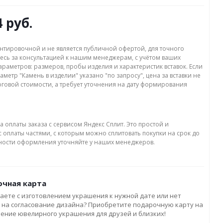
4 руб.
нтировочной и не является публичной офертой, для точного
есь за консультацией к нашим менеджерам, с учётом ваших
раметров: размеров, пробы изделия и характеристик вставок. Если
аметр "Камень в изделии" указано "по запросу", цена за вставки не
оговой стоимости, а требует уточнения на дату формирования
а оплаты заказа с сервисом Яндекс Сплит. Это простой и
 оплаты частями, с которым можно сплитовать покупки на срок до
бности оформления уточняйте у наших менеджеров.
чная карта
аете с изготовлением украшения к нужной дате или нет
 на согласование дизайна? Приобретите подарочную карту на
ление ювелирного украшения для друзей и близких!