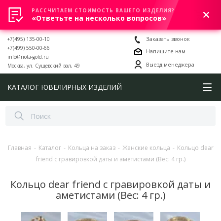
РАССЧИТАЕМ СТОИМОСТЬ ВАШЕГО ИЗДЕЛИЯ?
0
«Ответьте на несколько вопросов»
+7(495) 135-00-10
Заказать звонок
+7(499) 550-00-66
Напишите нам
info@nota-gold.ru
Выезд менеджера
Москва, ул. Сущевский вал, 49
КАТАЛОГ ЮВЕЛИРНЫХ ИЗДЕЛИЙ
Главная
-
Каталог
-
Кольца на заказ
-
Женские кольца
-
Кольцо dear
friend с гравировкой даты и аметистами (Вес: 4 гр.)
Кольцо dear friend с гравировкой даты и
аметистами (Вес: 4 гр.)