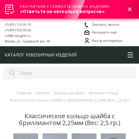
РАССЧИТАЕМ СТОИМОСТЬ ВАШЕГО ИЗДЕЛИЯ?
0
«Ответьте на несколько вопросов»
+7(495) 135-00-10
Заказать звонок
+7(499) 550-00-66
Напишите нам
info@nota-gold.ru
Выезд менеджера
Москва, ул. Сущевский вал, 49
КАТАЛОГ ЮВЕЛИРНЫХ ИЗДЕЛИЙ
Главная
-
Каталог
-
Кольца на заказ
-
Женские кольца
-
Классическое кольцо шайба с бриллиантом 2,25мм (Вес: 2,5 гр.)
Классическое кольцо шайба с
бриллиантом 2,25мм (Вес: 2,5 гр.)