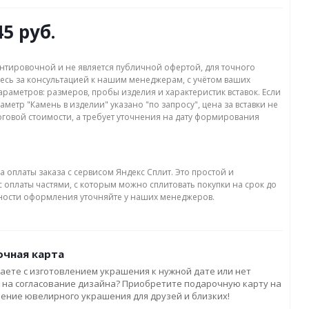
45 руб.
нтировочной и не является публичной офертой, для точного
есь за консультацией к нашим менеджерам, с учётом ваших
раметров: размеров, пробы изделия и характеристик вставок. Если
аметр "Камень в изделии" указано "по запросу", цена за вставки не
оговой стоимости, а требует уточнения на дату формирования
а оплаты заказа с сервисом Яндекс Сплит. Это простой и
 оплаты частями, с которым можно сплитовать покупки на срок до
бности оформления уточняйте у наших менеджеров.
чная карта
аете с изготовлением украшения к нужной дате или нет
 на согласование дизайна? Приобретите подарочную карту на
ление ювелирного украшения для друзей и близких!