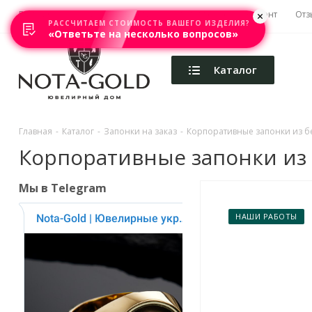
Главная
Акции
Каталоги
Изготовление
Ремонт
Отз
РАССЧИТАЕМ СТОИМОСТЬ ВАШЕГО ИЗДЕЛИЯ?
«Ответьте на несколько вопросов»
Каталог
Главная
-
Каталог
-
Запонки на заказ
-
Корпоративные запонки из бел
Корпоративные запонки из б
Мы в Telegram
НАШИ РАБОТЫ