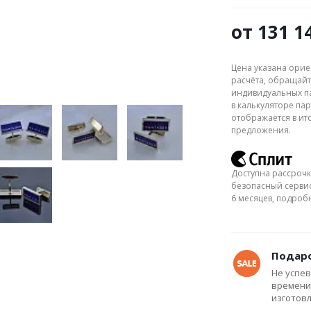
от
131 1
Цена указана орие
расчёта, обращайт
индивидуальных па
в калькуляторе пар
отображается в ит
предложения.
Доступна рассрочк
безопасный сервис
6 месяцев, подро
Подаро
Не успев
времени
изготов