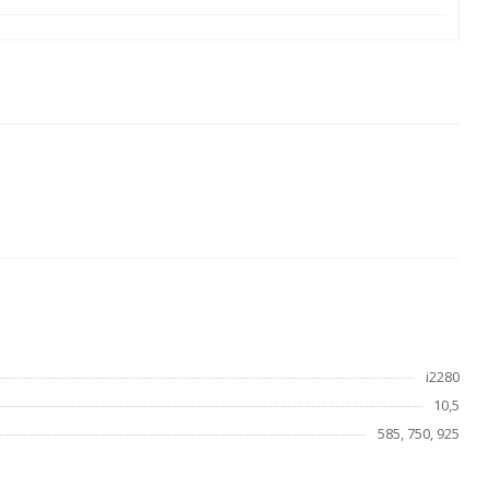
i2280
10,5
585, 750, 925