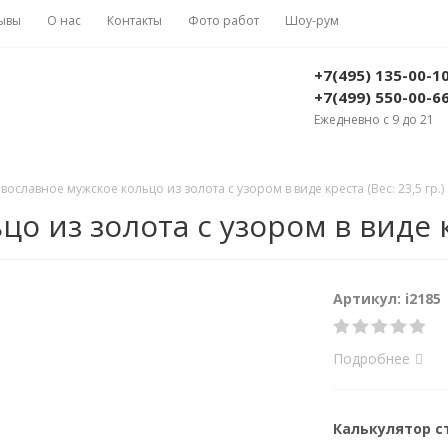
ывы
О нас
Контакты
Фото работ
Шоу-рум
+7(495) 135-00-1
+7(499) 550-00-6
Ежедневно с 9 до 21
вославное мужское кольцо из золота с узором в виде креста (Вес: 23,5 гр.)
 из золота с узором в виде кре
Артикул: i2185
Подробнее
Калькулятор 