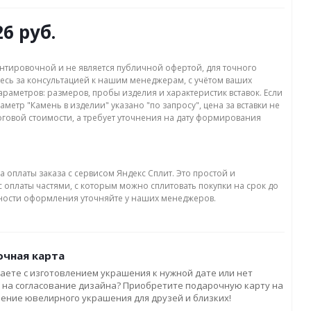
26 руб.
нтировочной и не является публичной офертой, для точного
есь за консультацией к нашим менеджерам, с учётом ваших
раметров: размеров, пробы изделия и характеристик вставок. Если
аметр "Камень в изделии" указано "по запросу", цена за вставки не
оговой стоимости, а требует уточнения на дату формирования
а оплаты заказа с сервисом Яндекс Сплит. Это простой и
 оплаты частями, с которым можно сплитовать покупки на срок до
бности оформления уточняйте у наших менеджеров.
чная карта
аете с изготовлением украшения к нужной дате или нет
 на согласование дизайна? Приобретите подарочную карту на
ление ювелирного украшения для друзей и близких!