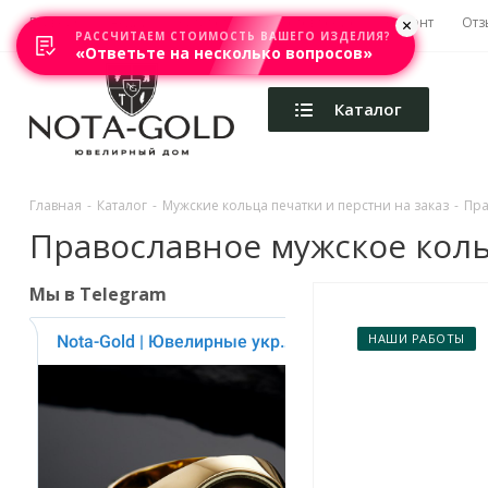
Главная
Акции
Каталоги
Изготовление
Ремонт
Отз
РАССЧИТАЕМ СТОИМОСТЬ ВАШЕГО ИЗДЕЛИЯ?
«Ответьте на несколько вопросов»
Каталог
Главная
-
Каталог
-
Мужские кольца печатки и перстни на заказ
-
Пра
Православное мужское кольцо
Мы в Telegram
НАШИ РАБОТЫ