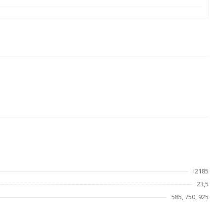
i2185
23,5
585, 750, 925