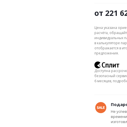
от
221 6
Цена указана орие
расчёта, обращайт
индивидуальных па
в калькуляторе пар
отображается в ит
предложения.
Доступна рассрочк
безопасный сервис
6 месяцев, подро
Подаро
Не успев
времени
изготов