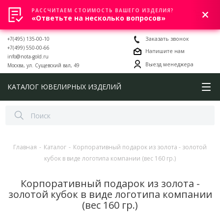
РАССЧИТАЕМ СТОИМОСТЬ ВАШЕГО ИЗДЕЛИЯ?
0
«Ответьте на несколько вопросов»
+7(495) 135-00-10
Заказать звонок
+7(499) 550-00-66
Напишите нам
info@nota-gold.ru
Выезд менеджера
Москва, ул. Сущевский вал, 49
КАТАЛОГ ЮВЕЛИРНЫХ ИЗДЕЛИЙ
Главная
-
Каталог
-
Корпоративный подарок из золота - золотой
кубок в виде логотипа компании (вес 160 гр.)
Корпоративный подарок из золота -
золотой кубок в виде логотипа компании
(вес 160 гр.)