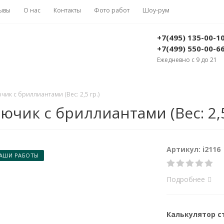
ывы
О нас
Контакты
Фото работ
Шоу-рум
+7(495) 135-00-1
+7(499) 550-00-6
Ежедневно с 9 до 21
чик с бриллиантами (Вес: 2,5 гр.)
ючик с бриллиантами (Вес: 2,5
Артикул: i2116
АШИ РАБОТЫ
Подробнее
Калькулятор 