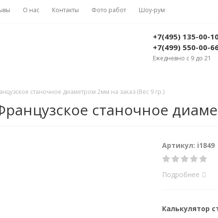
ывы
О нас
Контакты
Фото работ
Шоу-рум
+7(495) 135-00-1
+7(499) 550-00-6
Ежедневно с 9 до 21
нцузское станочное диаметром 2мм на заказ (Вес 9 гр.)
ранцузское станочное диаметр
Артикул: i1849
Подробнее
Калькулятор 