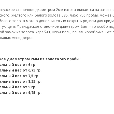
цузское станочное диаметром 2мм изготавливается на заказ по
сного, жёлтого или белого золота 585, либо 750 пробы, может 
 белого золота можно дополнительно покрыть родием для прида
тую цепь Французское станочное диаметром 2мм, что особо под
й замок из золота: карабин, шпрингель, пенал, коробочка. Все
 наших менеджеров.
ное диаметром 2мм из золота 585 пробы:
льный вес от 6 гр.
льный вес от 6,75 гр.
альный вес от 7,5
гр.
льный вес от 8,25 гр.
льный вес от 9 гр.
льный вес от 9,75 гр.