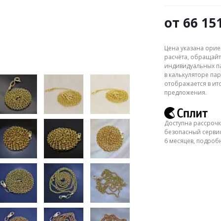
от
66 15
Цена указана орие
расчёта, обращайт
индивидуальных па
в калькуляторе пар
отображается в ит
предложения.
Доступна рассрочк
безопасный сервис
6 месяцев, подро