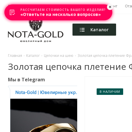
Главная
Акции
Каталоги
Изготовление
Ремонт
Отз
РАССЧИТАЕМ СТОИМОСТЬ ВАШЕГО ИЗДЕЛИЯ?
«Ответьте на несколько вопросов»
Каталог
Главная
-
Каталог
-
Цепочки на шею
-
Золотая цепочка плетение Фра
Золотая цепочка плетение Ф
Мы в Telegram
В НАЛИЧИИ