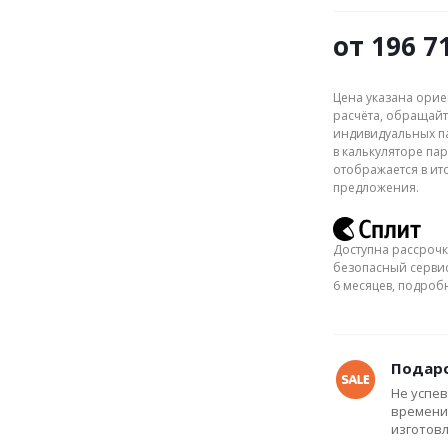
от
196 7
Цена указана орие
расчёта, обращайт
индивидуальных па
в калькуляторе пар
отображается в ит
предложения.
Доступна рассрочк
безопасный сервис
6 месяцев, подро
Подаро
Не успев
времени
изготов