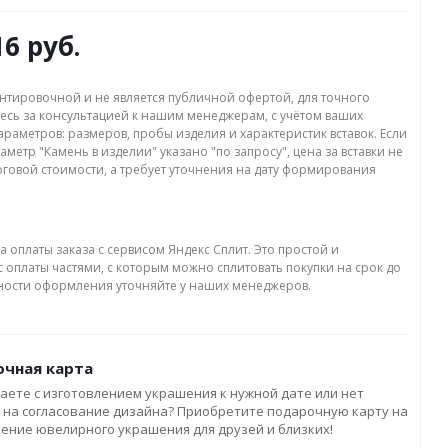
16 руб.
нтировочной и не является публичной офертой, для точного
есь за консультацией к нашим менеджерам, с учётом ваших
раметров: размеров, пробы изделия и характеристик вставок. Если
аметр "Камень в изделии" указано "по запросу", цена за вставки не
оговой стоимости, а требует уточнения на дату формирования
а оплаты заказа с сервисом Яндекс Сплит. Это простой и
 оплаты частями, с которым можно сплитовать покупки на срок до
бности оформления уточняйте у наших менеджеров.
чная карта
аете с изготовлением украшения к нужной дате или нет
 на согласование дизайна? Приобретите подарочную карту на
ление ювелирного украшения для друзей и близких!