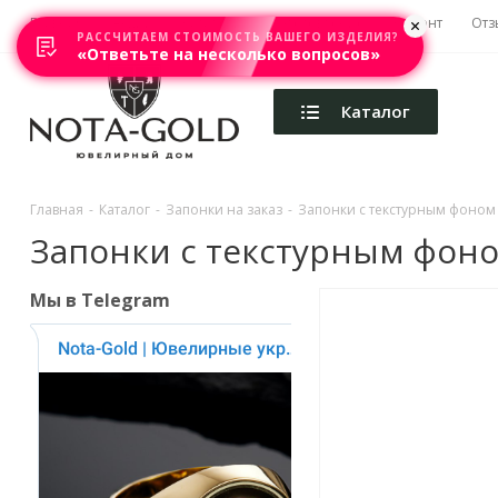
Главная
Акции
Каталоги
Изготовление
Ремонт
Отз
РАССЧИТАЕМ СТОИМОСТЬ ВАШЕГО ИЗДЕЛИЯ?
«Ответьте на несколько вопросов»
Каталог
Главная
-
Каталог
-
Запонки на заказ
-
Запонки с текстурным фоном и
Запонки с текстурным фоном
Мы в Telegram