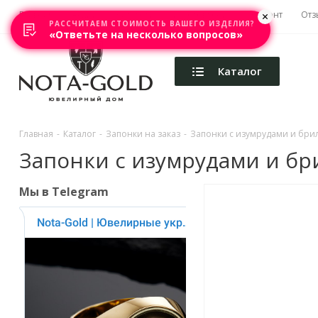
Главная
Акции
Каталоги
Изготовление
Ремонт
Отз
РАССЧИТАЕМ СТОИМОСТЬ ВАШЕГО ИЗДЕЛИЯ?
«Ответьте на несколько вопросов»
Каталог
Главная
-
Каталог
-
Запонки на заказ
-
Запонки с изумрудами и брилл
Запонки с изумрудами и бри
Мы в Telegram