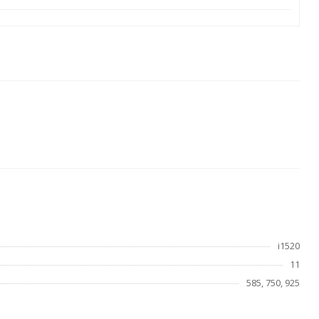
i1520
11
585, 750, 925