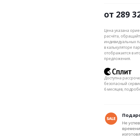
от
289 3
Цена указана орие
расчёта, обращайт
индивидуальных па
в калькуляторе пар
отображается в ит
предложения.
Доступна рассрочк
безопасный сервис
6 месяцев, подро
Подаро
Не успев
времени
изготов