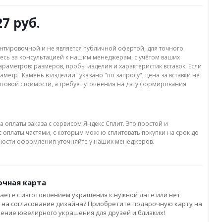
27 руб.
нтировочной и не является публичной офертой, для точного
есь за консультацией к нашим менеджерам, с учётом ваших
раметров: размеров, пробы изделия и характеристик вставок. Если
аметр "Камень в изделии" указано "по запросу", цена за вставки не
оговой стоимости, а требует уточнения на дату формирования
а оплаты заказа с сервисом Яндекс Сплит. Это простой и
 оплаты частями, с которым можно сплитовать покупки на срок до
бности оформления уточняйте у наших менеджеров.
чная карта
аете с изготовлением украшения к нужной дате или нет
 на согласование дизайна? Приобретите подарочную карту на
ление ювелирного украшения для друзей и близких!