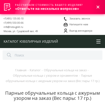
РАССЧИТАЕМ СТОИМОСТЬ ВАШЕГО ИЗДЕЛИЯ?
0
«Ответьте на несколько вопросов»
+7(495) 135-00-10
Заказать звонок
+7(499) 550-00-66
Напишите нам
info@nota-gold.ru
Выезд менеджера
Москва, ул. Сущевский вал, 49
КАТАЛОГ ЮВЕЛИРНЫХ ИЗДЕЛИЙ
Главная
-
Каталог
-
Обручальные кольца на заказ
-
Обручальные кольца с узором и орнаментом
-
Парные
обручальные кольца с ажурным узором на заказ (Вес пары: 17 гр.)
Парные обручальные кольца с ажурным
узором на заказ (Вес пары: 17 гр.)