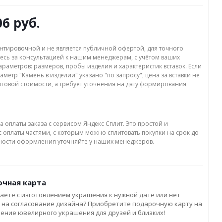
06 руб.
нтировочной и не является публичной офертой, для точного
есь за консультацией к нашим менеджерам, с учётом ваших
раметров: размеров, пробы изделия и характеристик вставок. Если
аметр "Камень в изделии" указано "по запросу", цена за вставки не
оговой стоимости, а требует уточнения на дату формирования
а оплаты заказа с сервисом Яндекс Сплит. Это простой и
 оплаты частями, с которым можно сплитовать покупки на срок до
бности оформления уточняйте у наших менеджеров.
чная карта
аете с изготовлением украшения к нужной дате или нет
 на согласование дизайна? Приобретите подарочную карту на
ление ювелирного украшения для друзей и близких!