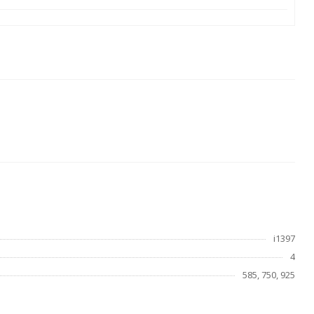
i1397
4
585, 750, 925