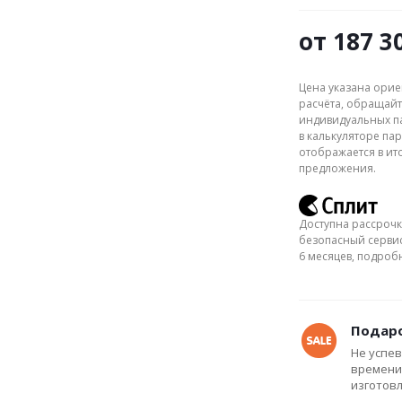
от
187 3
Цена указана орие
расчёта, обращайт
индивидуальных па
в калькуляторе пар
отображается в ит
предложения.
Доступна рассрочк
безопасный сервис
6 месяцев, подро
Подаро
Не успев
времени
изготов