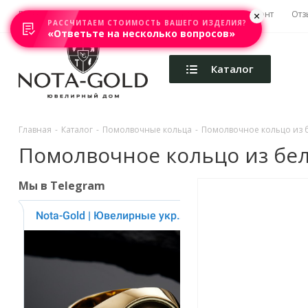
Главная
Акции
Каталоги
Изготовление
Ремонт
Отз
РАССЧИТАЕМ СТОИМОСТЬ ВАШЕГО ИЗДЕЛИЯ?
«Ответьте на несколько вопросов»
Каталог
Главная
-
Каталог
-
Помолвочные кольца
-
Помолвочное кольцо из бе
Помолвочное кольцо из белог
Мы в Telegram