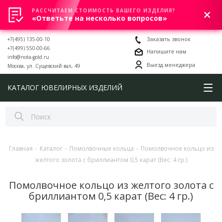
РАССЧИТАЕМ СТОИМОСТЬ ВАШЕГО ИЗДЕЛИЯ?
0
«Ответьте на несколько вопросов»
+7(495) 135-00-10
Заказать звонок
+7(499) 550-00-66
Напишите нам
info@nota-gold.ru
Выезд менеджера
Москва, ул. Сущевский вал, 49
КАТАЛОГ ЮВЕЛИРНЫХ ИЗДЕЛИЙ
Главная
-
Каталог
-
Помолвочные кольца
-
Помолвочное кольцо из
желтого золота с бриллиантом 0,5 карат (Вес: 4 гр.)
Помолвочное кольцо из желтого золота с
бриллиантом 0,5 карат (Вес: 4 гр.)