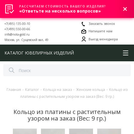
РАССЧИТАЕМ СТОИМОСТЬ ВАШЕГО ИЗДЕЛИЯ?
0
«Ответьте на несколько вопросов»
+7(495) 135-00-10
Заказать звонок
+7(499) 550-00-66
Напишите нам
info@nota-gold.ru
Выезд менеджера
Москва, ул. Сущевский вал, 49
КАТАЛОГ ЮВЕЛИРНЫХ ИЗДЕЛИЙ
Главная
-
Каталог
-
Кольца на заказ
-
Женские кольца
-
Кольцо из
платины с растительным узором на заказ (Вес: 9 гр.)
Кольцо из платины с растительным
узором на заказ (Вес: 9 гр.)